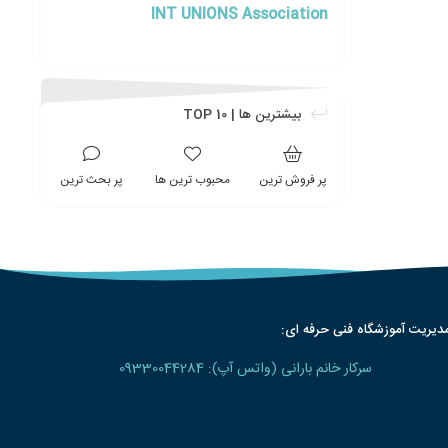
INT UNIONS Association
بیشترین ها | TOP 10
پر فروش ترین
محبوب ترین ها
پر بحث ترین
دیریت آموزشگاه فنی حرفه ای:
سرکار خانم بارانی (واتس آپ): 09330044284