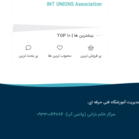
INT UNIONS Association
بیشترین ها | TOP 10
پر فروش ترین
محبوب ترین ها
پر بحث ترین
دیریت آموزشگاه فنی حرفه ای:
سرکار خانم بارانی (واتس آپ): 09330044284