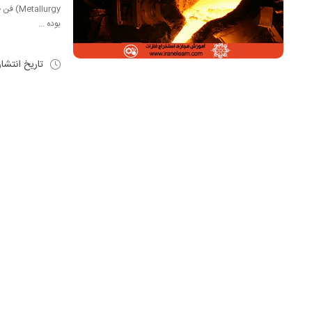
allurgy
بوده ...
تاریخ انتشا