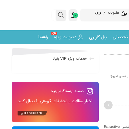
عضویت
ورود
0
داغ
 تحصیلی
پنل کاربری
عضویت ویژه
راهنما
خدمات ویژه VIP بنیاد
و تمدن امروزه
صفحه اینستاگرام بنیاد
اخبار مقالات و تخفیفات گروهی را دنبال کنید
@iranelearn
آموزش استخراج فلزات: دوره های آموزش مجازی و مقاله های آموزشی استخراج فلزات متالورژی استخراجی‌ (به انگلیسی: Extractive