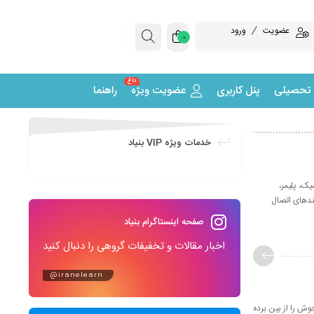
عضویت
ورود
0
داغ
 تحصیلی
پنل کاربری
عضویت ویژه
راهنما
خدمات ویژه VIP بنیاد
رامیک، پلیمر،
یندهای اتصال
صفحه اینستاگرام بنیاد
اخبار مقالات و تخفیفات گروهی را دنبال کنید
@iranelearn
ش را از بین برده