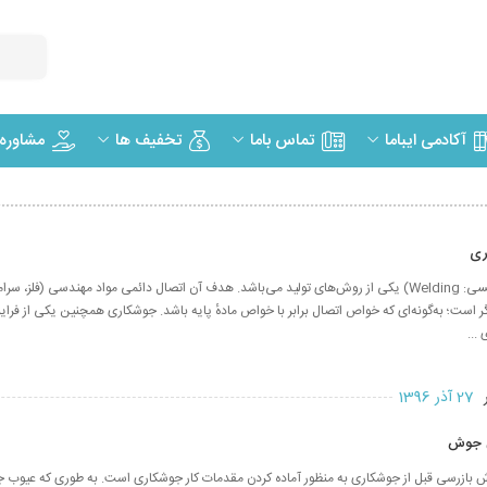
مشاوره
آکادمی ایباما
تماس باما
تخفیف ها
ری
جوشکاری (به انگلیسی: Welding) یکی از روش‌های تولید می‌باشد. هدف آن اتصال دائمی مواد مهندسی (فلز، س
ر است؛ به‌گونه‌ای که خواص اتصال برابر با خواص مادهٔ پایه باشد. جوشکاری همچنین یکی از فرا
...
ر
27 آذر 1396
ی جوش
بازرسی قبل از جوشکاری به منظور آماده کردن مقدمات کار جوشکاری است. به طوری که ‌عیوب جو