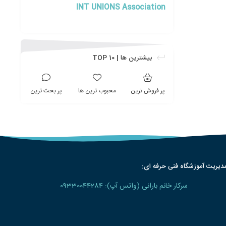
INT UNIONS Association
بیشترین ها | TOP 10
پر فروش ترین
محبوب ترین ها
پر بحث ترین
دیریت آموزشگاه فنی حرفه ای:
سرکار خانم بارانی (واتس آپ): 09330044284