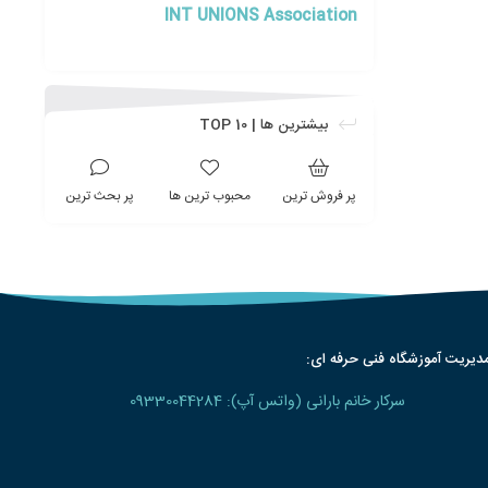
INT UNIONS Association
بیشترین ها | TOP 10
پر فروش ترین
محبوب ترین ها
پر بحث ترین
دیریت آموزشگاه فنی حرفه ای:
سرکار خانم بارانی (واتس آپ): 09330044284