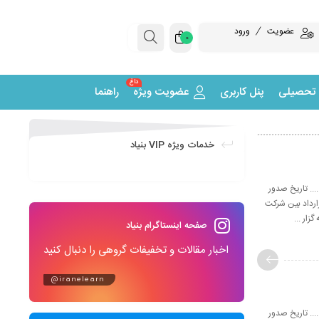
عضویت
ورود
0
داغ
 تحصیلی
پنل کاربری
عضویت ویژه
راهنما
خدمات ویژه VIP بنیاد
...... تاريخ صدور
اين قرارداد بين شركت
ه گزار ...
صفحه اینستاگرام بنیاد
اخبار مقالات و تخفیفات گروهی را دنبال کنید
@iranelearn
...... تاريخ صدور