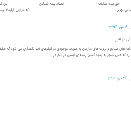
................. حق بيمه ساليانه :.................................... تعداد بيمه شدگان :................................ 
شاني تهران ، ................................................................................................ كه در اين قرارداد بيم
ر
6 مهر 1394
ی در انبار
ه های صنایع و ثروت های سازمان به صورت موجودی در انبارهای آنها نگهداری می شود که حفظ و
د که حتی منجر به پدید آمدن رشته ی ایمنی در انبار در ...
ر
24 دی 1393