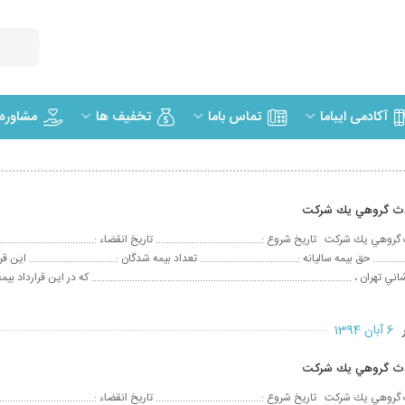
مشاوره
آکادمی ایباما
تماس باما
تخفیف ها
وادث گروهي يك شركت
هي يك شركت تاريخ شروع :....................................... تاريخ انقضاء :.................................
................. حق بيمه ساليانه :.................................... تعداد بيمه شدگان :................................ 
شاني تهران ، ................................................................................................ كه در اين قرارداد بيم
ر
6 آبان 1394
وادث گروهي يك شركت
هي يك شركت تاريخ شروع :....................................... تاريخ انقضاء :.................................