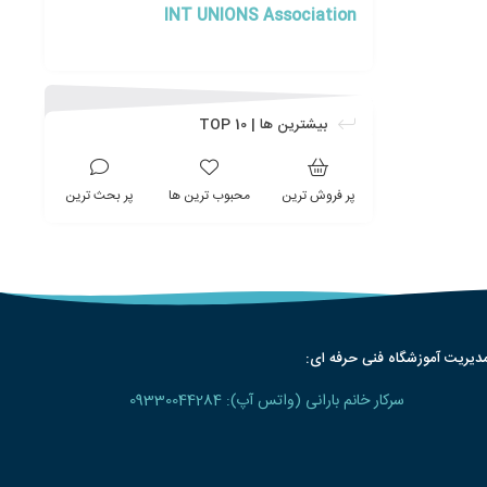
INT UNIONS Association
بیشترین ها | TOP 10
پر فروش ترین
محبوب ترین ها
پر بحث ترین
دیریت آموزشگاه فنی حرفه ای:
سرکار خانم بارانی (واتس آپ): 09330044284