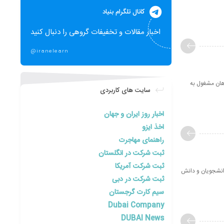
کانال تلگرام بنیاد
اخبار مقالات و تخفیفات گروهی را دنبال کنید
@iranelearn
نش پژوهان مشغول به
سایت های کاربردی
اخبار روز ایران و جهان
اخذ ایزو
راهنمای مهاجرت
ثبت شرکت در انگلستان
ثبت شرکت آمریکا
ن (باما)، جناب مهندس نریمان پورطلایی، فرا رسیدن 16 آذر سال 1390 را به دانشجویان و دانش
ثبت شرکت در دبی
سیم کارت گرجستان
Dubai Company
DUBAI News