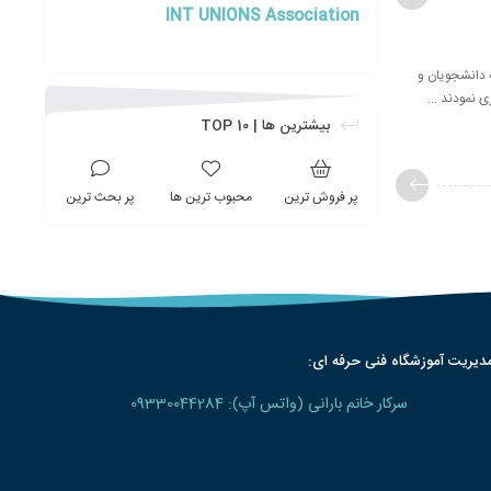
INT UNIONS Association
یرانیان (باما)، جناب مهندس نریمان پورطلایی، فرا رسیدن 16 آذر سال 1389 را به دانشجویان و
 نمودند ...
بیشترین ها | TOP 10
پر فروش ترین
محبوب ترین ها
پر بحث ترین
دیریت آموزشگاه فنی حرفه ای:
سرکار خانم بارانی (واتس آپ): 09330044284