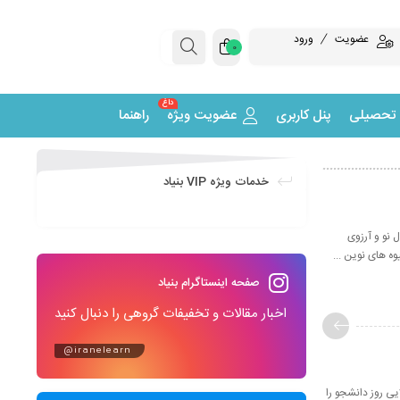
عضویت
ورود
0
داغ
 تحصیلی
پنل کاربری
عضویت ویژه
راهنما
خدمات ویژه VIP بنیاد
سال نو و آرزوی
ه های نوین ...
صفحه اینستاگرام بنیاد
اخبار مقالات و تخفیفات گروهی را دنبال کنید
@iranelearn
پورطلایی روز دانشجو را