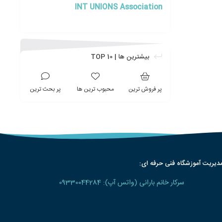
INT UNIONS Association
بیشترین ها | TOP 10
پر فروش ترین
محبوب ترین ها
پر بحث ترین
دیریت آموزشگاه فنی حرفه ای:
سرکار خانم بارانی (واتس آپ): 09330044284