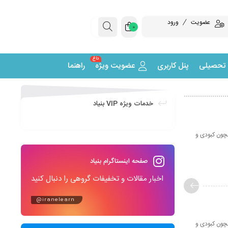
عضویت
ورود
0
داغ
 تحصیلی
پنل کاربری
عضویت ویژه
راهنما
خدمات ویژه VIP بنیاد
چون کبودی و
صفحه اینستاگرام بنیاد
اخبار مقالات و تخفیفات گروهی را دنبال کنید
@iranelearn
چون کبودی و