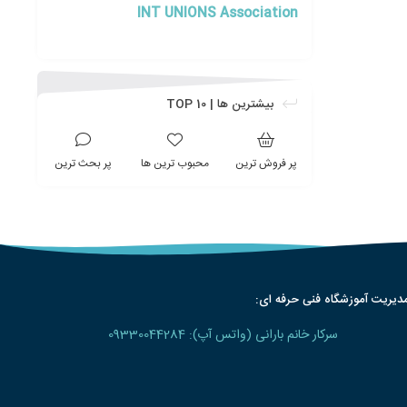
INT UNIONS Association
بیشترین ها | TOP 10
پر فروش ترین
محبوب ترین ها
پر بحث ترین
دیریت آموزشگاه فنی حرفه ای:
سرکار خانم بارانی (واتس آپ): 09330044284