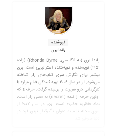
فروشنده
راندا برن
راندا برن (به انگلیسی: Rhonda Byrne) (زاده
۱۹۵۱) نویسنده و تهیه‌کننده استرالیایی است. برن
بیشتر برای نگارش سری کتاب‌های راز شناخته
می‌شود. او در سال ۲۰۰۶ تهیه کنندگی فیلم «راز» با
کارگردانی درو هریوت را برعهده گرفت. حرف s که
اولین حرف از کلمه (secret) به معنی راز است،
نماد «نظریه جذب» است. وی در سال ۲۰۰۷ از
سوی مجله تایم به عنوان تأثیرگذار ترین فرد در
دنیا معرفی شد.