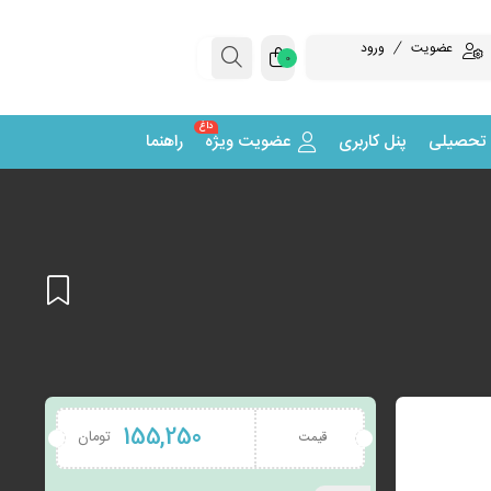
عضویت
ورود
0
داغ
 تحصیلی
پنل کاربری
عضویت ویژه
راهنما
افزودن
155,250
تومان
قیمت
به