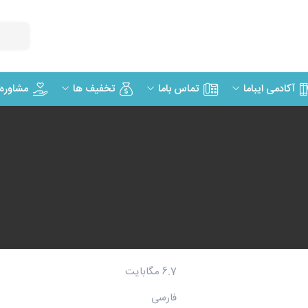
مشاوره
آکادمی ایباما
تماس باما
تخفیف ها
6.7 مگابایت
فارسی