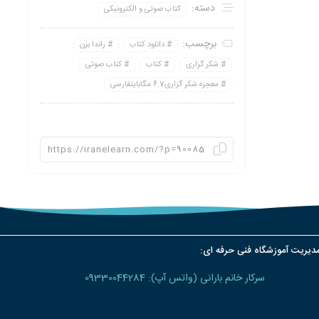
دسته:
کتاب صوتی و الکترونیکی
برچسب:
دانلود کتاب
راندا برن
شکر گزاری
کتاب
کتاب صوتی
معجزه شکر گزاری6.7 مگابایتفارسی
دیریت آموزشگاه فنی حرفه ای:
سرکار خانم بارانی (واتس آپ): 09330044284