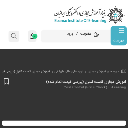
عضویت
ورود
0
فهرست
وزش مجازی
دوره های مالی بازرگانی
آموزش مجازی کاست کنترل (بررسی قیمت
افز
است کنترل (بررسی قیمت تمام شده)
به
Cost Control (Price Ch
علا
من