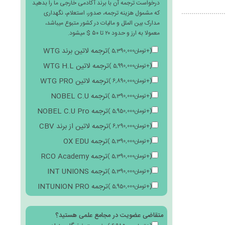
درخواست ترجمه آن با برند آکادمی خارجی ما را بدهید
که مشمول هزینه ترجمه، صدور، استعلام، نگهداری
مدارک بین الملل و مالیات در کشور متبوع میباشد،
معمولا به ارز و حدود ۲۰ تا ۵۰ $ میشود.
ترجمه لاتین برند WTG
(
+
تومان
5,390,000
)
ترجمه لاتین WTG H.L
(
+
تومان
5,990,000
)
ترجمه لاتین WTG PRO
(
+
تومان
6,890,000
)
ترجمه NOBEL C.U
(
+
تومان
5,390,000
)
ترجمه NOBEL C.U Pro
(
+
تومان
5,950,000
)
ترجمه لاتین از برند CBV
(
+
تومان
6,290,000
)
ترجمه OX EDU
(
+
تومان
5,390,000
)
ترجمه RCO Academy
(
+
تومان
5,390,000
)
ترجمه INT UNIONS
(
+
تومان
5,390,000
)
ترجمه INTUNION PRO
(
+
تومان
5,950,000
)
متقاضی عضویت در مجامع علمی هستید؟