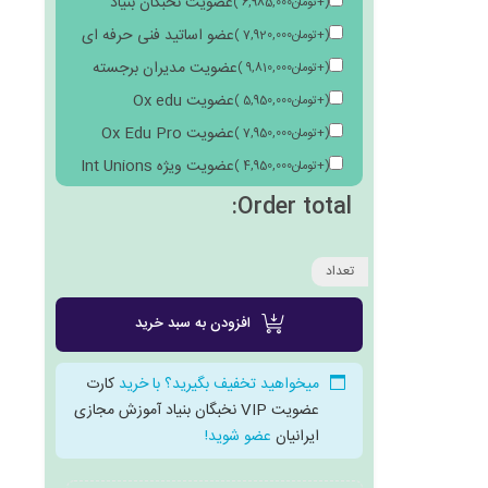
عضویت نخبگان بنیاد
(
+
تومان
6,985,000
)
عضو اساتید فنی حرفه ای
(
+
تومان
7,920,000
)
عضویت مدیران برجسته
(
+
تومان
9,810,000
)
عضویت Ox edu
(
+
تومان
5,950,000
)
عضویت Ox Edu Pro
(
+
تومان
7,950,000
)
عضویت ویژه Int Unions
(
+
تومان
4,950,000
)
Order total:
تعداد
افزودن به سبد خرید
میخواهید تخفیف بگیرید؟ با خرید
کارت
عضویت VIP نخبگان بنیاد آموزش مجازی
ایرانیان
عضو شوید!