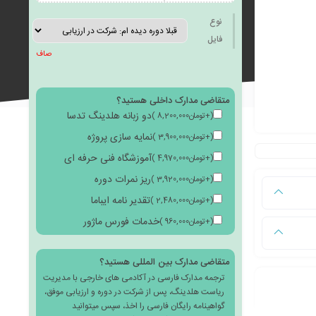
به
نوع
فایل
صاف
متقاضی مدارک داخلی هستید؟
علاقه
دو زبانه هلدینگ تدسا
(
+
تومان
8,200,000
)
نمایه سازی پروژه
(
+
تومان
3,900,000
)
آموزشگاه فنی حرفه ای
(
+
تومان
4,970,000
)
ریز نمرات دوره
(
+
تومان
3,920,000
)
مندی
تقدیر نامه ایباما
(
+
تومان
2,480,000
)
خدمات فورس ماژور
(
+
تومان
960,000
)
متقاضی مدارک بین المللی هستید؟
ترجمه مدارک فارسی در آکادمی های خارجی با مدیریت
ها
ریاست هلدینگ، پس از شرکت در دوره و ارزیابی موفق،
گواهینامه رایگان فارسی را اخذ، سپس میتوانید