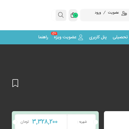
عضویت
ورود
0
داغ
 تحصیلی
پنل کاربری
عضویت ویژه
راهنما
افزودن
3,328,200
تومان
شهریه :