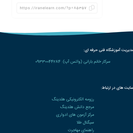
دیریت آموزشگاه فنی حرفه ای:
سرکار خانم بارانی (واتس آپ): 09330044284
ایت های در ارتباط:
رزومه الکترونیکی هلدینگ
مرجع دانش هلدینگ
مرکز آزمون های ادواری
سیگنال طلا
راهنمای مهاجرت