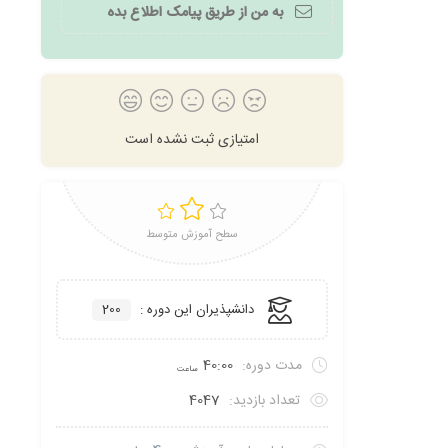
به من از طریق پیامک اطلاع بده
امتیازی ثبت نشده است
سطح آموزش متوسط
دانشپذیران این دوره :
200
مدت دوره:
40:00
ساعت
تعداد بازدید:
4047