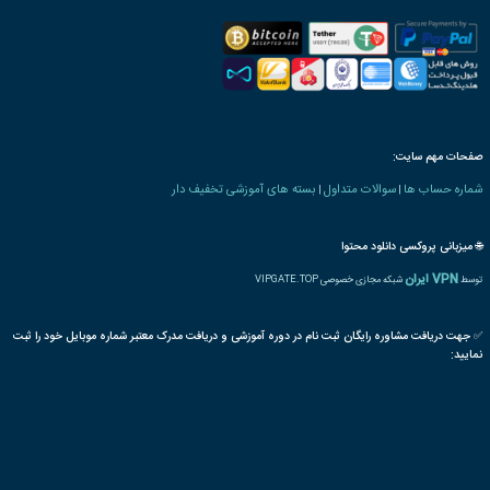
رت دانش پذیری بنیاد
 های کشاورزی و دامپروری
پرورش
فندق
کشت