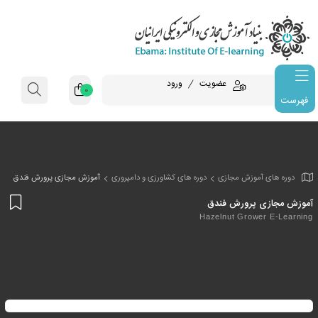
عضویت
ورود
0
فهرست
وزش مجازی
دوره های کشاورزی و دامپروری
آموزش مجازی پرورش فندق
افز
رورش فندق
به
Hazelnut Gro
علا
من