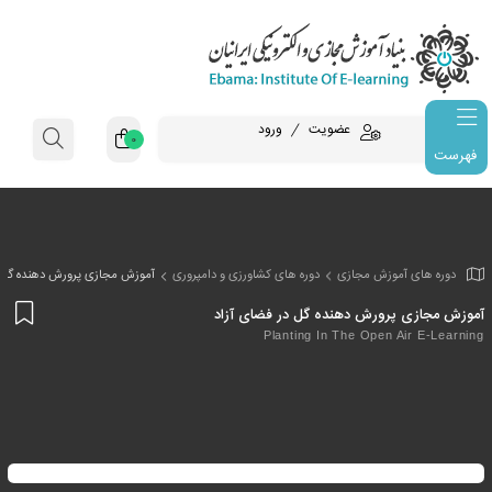
عضویت
ورود
0
فهرست
وزش مجازی
دوره های کشاورزی و دامپروری
آموزش مجازی پرورش دهنده گل د
افز
ورش دهنده گل در فضای آزاد
به
Planting In The Open
علا
من