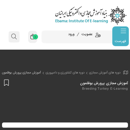
عضویت
ورود
0
فهرست
وزش مجازی
دوره های کشاورزی و دامپروری
آموزش مجازی پرورش بوقلمون
افز
رورش بوقلمون
به
Breeding Tur
علا
من