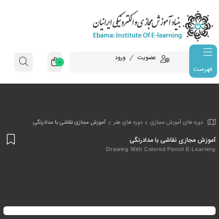
عضویت
ورود
0
فهرست
وزش مجازی
دوره های هنر
آموزش مجازی نقاشی با مدادرنگی
افز
اشی با مدادرنگی
به
Drawing With Colored Pe
علا
من