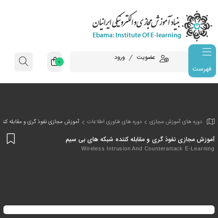
عضویت
ورود
0
فهرست
وزش مجازی
دوره های فناوری اطلاعات
آموزش مجازی نفوذ گری و مقابله کنن
افز
وذ گری و مقابله کننده شبکه های بی سیم
به
Wireless Intrusion And Counterat
علا
من