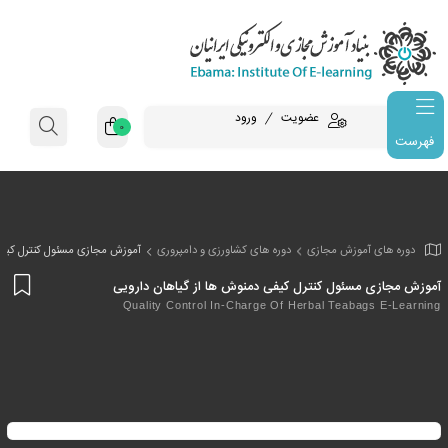
عضویت
ورود
0
فهرست
وزش مجازی
دوره های کشاورزی و دامپروری
آموزش مجازی مسئول کنترل کیفی 
افز
ئول کنترل کیفی دمنوش ها از گیاهان دارویی
به
Quality Control In-Charge Of Herbal Teab
علا
من