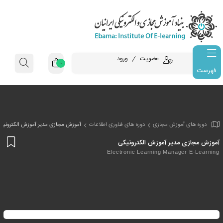
عضویت
ورود
0
فهرست
وزش مجازی
دوره های فناوری اطلاعات
آموزش مجازی مدیر آموزش الکترونیک
افز
یر آموزش الکترونیکی
به
Electronic Learning Mana
علا
من