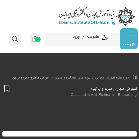
عضویت
ورود
0
فهرست
وزش مجازی
دوره های معماری و عمران
آموزش مجازی متره و برآورد
افز
ره و برآورد
به
Calculation And Estima
علا
من