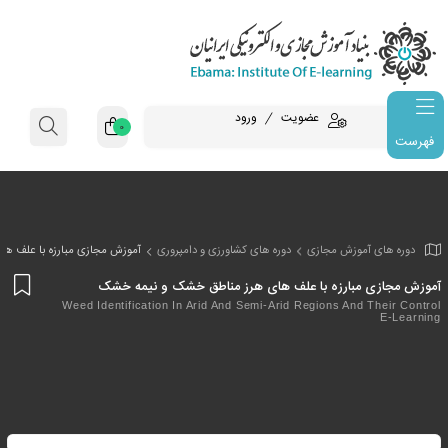
عضویت
ورود
0
فهرست
وزش مجازی
دوره های کشاورزی و دامپروری
آموزش مجازی مبارزه با علف ه
افز
بارزه با علف های هرز مناطق خشک و نیمه خشک
به
Weed Identification In Arid And Semi-Arid Regions An
علا
من