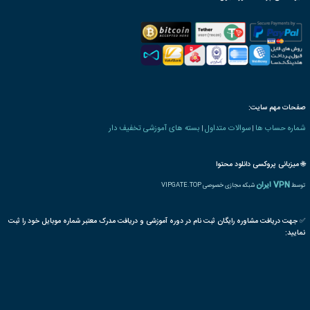
پذیرش مقاله پایان دوره
رت دانش پذیری بنیاد
 های کشاورزی و دامپروری
علف کش
علف های هرز
کنترل