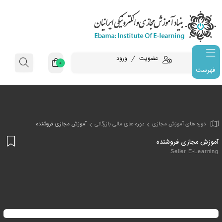
عضویت
ورود
0
فهرست
وزش مجازی
دوره های مالی بازرگانی
آموزش مجازی فروشنده
افز
روشنده
به
Se
علا
من