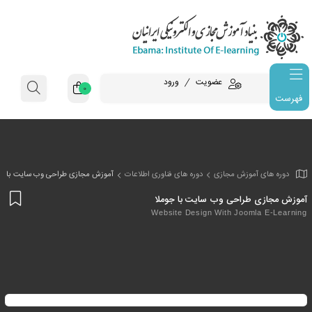
عضویت
ورود
0
فهرست
وزش مجازی
دوره های فناوری اطلاعات
آموزش مجازی طراحی وب سایت با جو
افز
راحی وب سایت با جوملا
به
Website Design With Joo
علا
من