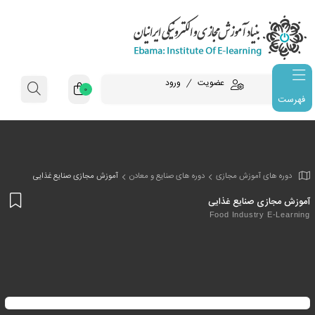
عضویت
ورود
0
فهرست
وزش مجازی
دوره های صنایع و معادن
آموزش مجازی صنایع غذایی
افز
ایع غذایی
به
Food Indus
علا
من