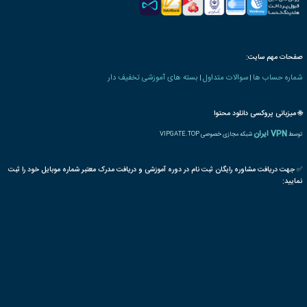
 های صنایع و معادن
شیمی
غذا