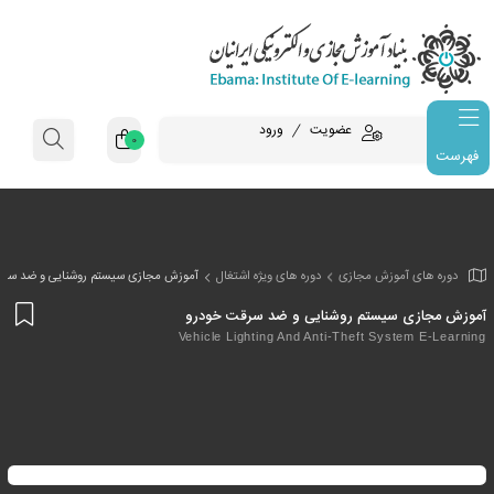
عضویت
ورود
0
فهرست
وزش مجازی
دوره های ویژه اشتغال
آموزش مجازی سیستم روشنایی و ضد سرق
افز
یستم روشنایی و ضد سرقت خودرو
به
Vehicle Lighting And Anti-Theft Sy
علا
من