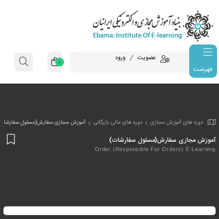
عضویت
ورود
0
فهرست
وزش مجازی
دوره های مالی بازرگانی
آموزش مجازی سفارش(مسئول سفارشات
افز
فارش(مسئول سفارشات)
به
Order (responsible For Orde
علا
من