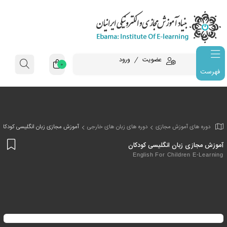
عضویت
ورود
0
فهرست
وزش مجازی
دوره های زبان های خارجی
آموزش مجازی زبان انگلیسی کودکان
افز
ان انگلیسی کودکان
به
English For Chil
علا
من