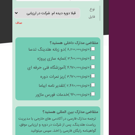
به
نوع
فایل
صاف
متقاضی مدارک داخلی هستید؟
علاقه
دو زبانه هلدینگ تدسا
(
+
تومان
8,200,000
)
نمایه سازی پروژه
(
+
تومان
3,900,000
)
آموزشگاه فنی حرفه ای
(
+
تومان
4,970,000
)
ریز نمرات دوره
(
+
تومان
3,920,000
)
مندی
تقدیر نامه ایباما
(
+
تومان
2,480,000
)
خدمات فورس ماژور
(
+
تومان
960,000
)
متقاضی مدارک بین المللی هستید؟
ترجمه مدارک فارسی در آکادمی های خارجی با مدیریت
ها
ریاست هلدینگ، پس از شرکت در دوره و ارزیابی موفق،
گواهینامه رایگان فارسی را اخذ، سپس میتوانید