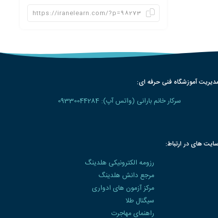
دیریت آموزشگاه فنی حرفه ای:
سرکار خانم بارانی (واتس آپ): 09330044284
ایت های در ارتباط:
رزومه الکترونیکی هلدینگ
مرجع دانش هلدینگ
مرکز آزمون های ادواری
سیگنال طلا
راهنمای مهاجرت