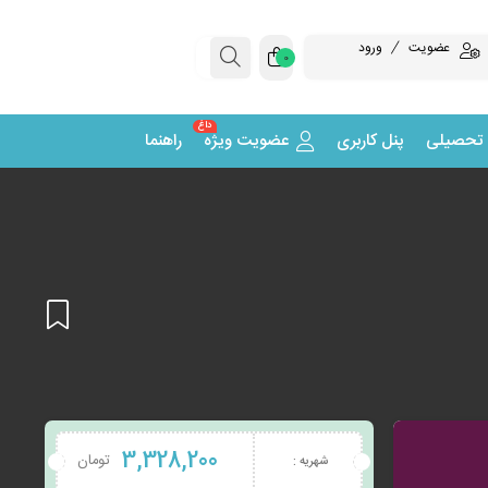
عضویت
ورود
0
داغ
 تحصیلی
پنل کاربری
عضویت ویژه
راهنما
افزودن
3,328,200
تومان
شهریه :