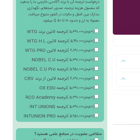
درخواست ترجمه آن با برند آکادمی خارجی ما را بدهید
که مشمول هزینه ترجمه، صدور، استعلام، نگهداری
مدارک بین الملل و مالیات در کشور متبوع میباشد،
معمولا به ارز و حدود ۲۰ تا ۵۰ $ میشود.
ترجمه لاتین برند WTG
(
+
تومان
5,390,000
)
ترجمه لاتین WTG H.L
(
+
تومان
5,990,000
)
ترجمه لاتین WTG PRO
(
+
تومان
6,890,000
)
ترجمه NOBEL C.U
(
+
تومان
5,390,000
)
ترجمه NOBEL C.U Pro
(
+
تومان
5,950,000
)
ترجمه لاتین از برند CBV
(
+
تومان
6,290,000
)
ترجمه OX EDU
(
+
تومان
5,390,000
)
ترجمه RCO Academy
(
+
تومان
5,390,000
)
ترجمه INT UNIONS
(
+
تومان
5,390,000
)
ترجمه INTUNION PRO
(
+
تومان
5,950,000
)
متقاضی عضویت در مجامع علمی هستید؟