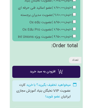
عضویت نخبگان بنیاد
(
+
تومان
6,985,000
)
عضو اساتید فنی حرفه ای
(
+
تومان
7,920,000
)
عضویت مدیران برجسته
(
+
تومان
9,810,000
)
عضویت Ox edu
(
+
تومان
5,950,000
)
عضویت Ox Edu Pro
(
+
تومان
7,950,000
)
عضویت ویژه Int Unions
(
+
تومان
4,950,000
)
Order total:
تعداد
افزودن به سبد خرید
میخواهید تخفیف بگیرید؟ با خرید
کارت
عضویت VIP نخبگان بنیاد آموزش مجازی
ایرانیان
عضو شوید!