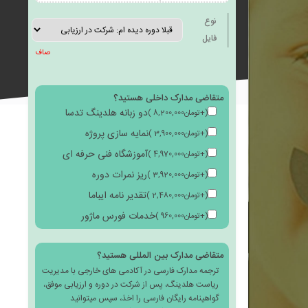
به
نوع
فایل
صاف
متقاضی مدارک داخلی هستید؟
علاقه
دو زبانه هلدینگ تدسا
(
+
تومان
8,200,000
)
نمایه سازی پروژه
(
+
تومان
3,900,000
)
آموزشگاه فنی حرفه ای
(
+
تومان
4,970,000
)
ریز نمرات دوره
(
+
تومان
3,920,000
)
مندی
تقدیر نامه ایباما
(
+
تومان
2,480,000
)
خدمات فورس ماژور
(
+
تومان
960,000
)
متقاضی مدارک بین المللی هستید؟
ترجمه مدارک فارسی در آکادمی های خارجی با مدیریت
ها
ریاست هلدینگ، پس از شرکت در دوره و ارزیابی موفق،
گواهینامه رایگان فارسی را اخذ، سپس میتوانید