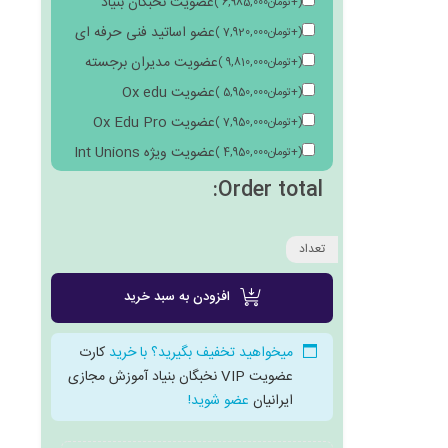
عضویت نخبگان بنیاد
(
+
تومان
6,985,000
)
عضو اساتید فنی حرفه ای
(
+
تومان
7,920,000
)
عضویت مدیران برجسته
(
+
تومان
9,810,000
)
عضویت Ox edu
(
+
تومان
5,950,000
)
عضویت Ox Edu Pro
(
+
تومان
7,950,000
)
عضویت ویژه Int Unions
(
+
تومان
4,950,000
)
Order total:
تعداد
افزودن به سبد خرید
میخواهید تخفیف بگیرید؟ با خرید
کارت
عضویت VIP نخبگان بنیاد آموزش مجازی
ایرانیان
عضو شوید!