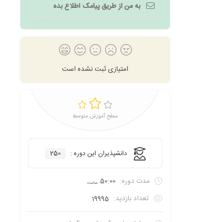
به من از طریق پیامک اطلاع بده
امتیازی ثبت نشده است
سطح آموزش متوسط
دانشپذیران این دوره :
250
مدت دوره:
50:00
ساعت
تعداد بازدید:
19995