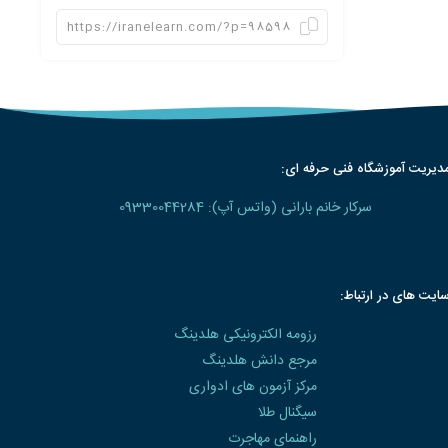
دیریت آموزشگاه فنی حرفه ای:
سرکار خانم بارانی (واتس آپ): 09330044284
ایت های در ارتباط:
رزومه الکترونیکی هلدینگ
مرجع دانش هلدینگ
مرکز آزمون های ادواری
سیگنال طلا
راهنمای مهاجرت