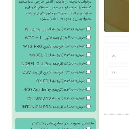
درخواست ترجمه آن با برند آکادمی خارجی ما را بدهید
که مشمول هزینه ترجمه، صدور، استعلام، نگهداری
مدارک بین الملل و مالیات در کشور متبوع میباشد،
معمولا به ارز و حدود ۲۰ تا ۵۰ $ میشود.
ترجمه لاتین برند WTG
(
+
تومان
5,390,000
)
ترجمه لاتین WTG H.L
(
+
تومان
5,990,000
)
ترجمه لاتین WTG PRO
(
+
تومان
6,890,000
)
ترجمه NOBEL C.U
(
+
تومان
5,390,000
)
ترجمه NOBEL C.U Pro
(
+
تومان
5,950,000
)
ترجمه لاتین از برند CBV
(
+
تومان
6,290,000
)
ترجمه OX EDU
(
+
تومان
5,390,000
)
ترجمه RCO Academy
(
+
تومان
5,390,000
)
ترجمه INT UNIONS
(
+
تومان
5,390,000
)
ترجمه INTUNION PRO
(
+
تومان
5,950,000
)
متقاضی عضویت در مجامع علمی هستید؟