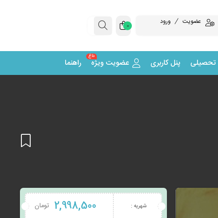
عضویت
ورود
0
داغ
 تحصیلی
پنل کاربری
عضویت ویژه
راهنما
افزودن
2,998,500
تومان
شهریه :