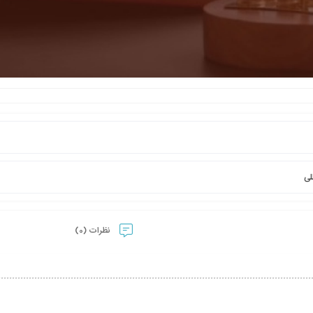
لی
نظرات (0)