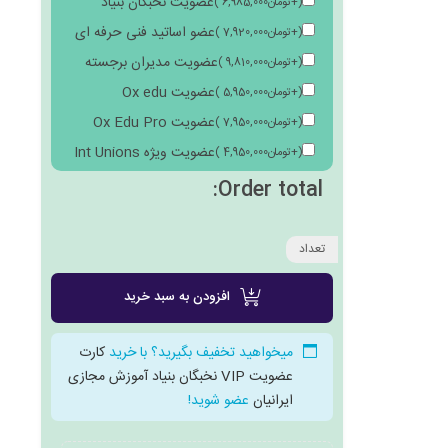
عضویت نخبگان بنیاد
(
+
تومان
6,985,000
)
عضو اساتید فنی حرفه ای
(
+
تومان
7,920,000
)
عضویت مدیران برجسته
(
+
تومان
9,810,000
)
عضویت Ox edu
(
+
تومان
5,950,000
)
عضویت Ox Edu Pro
(
+
تومان
7,950,000
)
عضویت ویژه Int Unions
(
+
تومان
4,950,000
)
Order total:
تعداد
افزودن به سبد خرید
میخواهید تخفیف بگیرید؟ با خرید
کارت
عضویت VIP نخبگان بنیاد آموزش مجازی
ایرانیان
عضو شوید!