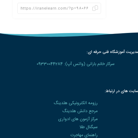
دیریت آموزشگاه فنی حرفه ای:
سرکار خانم بارانی (واتس آپ): 09330044284
ایت های در ارتباط:
رزومه الکترونیکی هلدینگ
مرجع دانش هلدینگ
مرکز آزمون های ادواری
سیگنال طلا
راهنمای مهاجرت