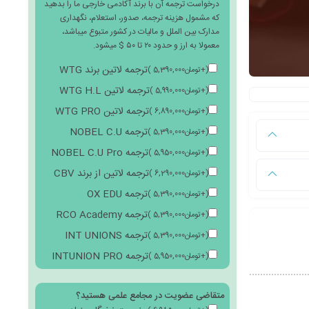
درخواست ترجمه آن با برند آکادمی خارجی ما را بدهید
که مشمول هزینه ترجمه، صدور، استعلام، نگهداری
مدارک بین الملل و مالیات در کشور متبوع میباشد،
معمولا به ارز و حدود ۲۰ تا ۵۰ $ میشود.
ترجمه لاتین برند WTG
(
+
تومان
5,390,000
)
ترجمه لاتین WTG H.L
(
+
تومان
5,990,000
)
ترجمه لاتین WTG PRO
(
+
تومان
6,890,000
)
ترجمه NOBEL C.U
(
+
تومان
5,390,000
)
ترجمه NOBEL C.U Pro
(
+
تومان
5,950,000
)
ترجمه لاتین از برند CBV
(
+
تومان
6,290,000
)
ترجمه OX EDU
(
+
تومان
5,390,000
)
ترجمه RCO Academy
(
+
تومان
5,390,000
)
ترجمه INT UNIONS
(
+
تومان
5,390,000
)
ترجمه INTUNION PRO
(
+
تومان
5,950,000
)
متقاضی عضویت در مجامع علمی هستید؟