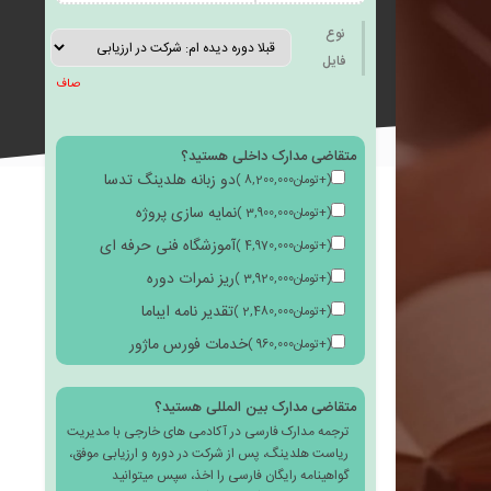
به
نوع
فایل
صاف
متقاضی مدارک داخلی هستید؟
علاقه
دو زبانه هلدینگ تدسا
(
+
تومان
8,200,000
)
نمایه سازی پروژه
(
+
تومان
3,900,000
)
آموزشگاه فنی حرفه ای
(
+
تومان
4,970,000
)
ریز نمرات دوره
(
+
تومان
3,920,000
)
مندی
تقدیر نامه ایباما
(
+
تومان
2,480,000
)
خدمات فورس ماژور
(
+
تومان
960,000
)
متقاضی مدارک بین المللی هستید؟
ترجمه مدارک فارسی در آکادمی های خارجی با مدیریت
ها
ریاست هلدینگ، پس از شرکت در دوره و ارزیابی موفق،
گواهینامه رایگان فارسی را اخذ، سپس میتوانید