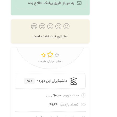
به من از طریق پیامک اطلاع بده
امتیازی ثبت نشده است
سطح آموزش متوسط
دانشپذیران این دوره :
250
مدت دوره:
90:00
ساعت
تعداد بازدید:
4964