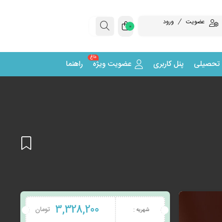
عضویت
ورود
0
داغ
 تحصیلی
پنل کاربری
عضویت ویژه
راهنما
افزودن
3,328,200
تومان
شهریه :