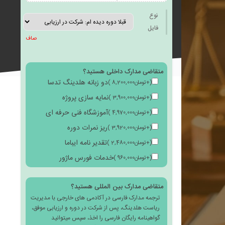
به
نوع
فایل
صاف
متقاضی مدارک داخلی هستید؟
علاقه
دو زبانه هلدینگ تدسا
(
+
تومان
8,200,000
)
نمایه سازی پروژه
(
+
تومان
3,900,000
)
آموزشگاه فنی حرفه ای
(
+
تومان
4,970,000
)
ریز نمرات دوره
(
+
تومان
3,920,000
)
مندی
تقدیر نامه ایباما
(
+
تومان
2,480,000
)
خدمات فورس ماژور
(
+
تومان
960,000
)
متقاضی مدارک بین المللی هستید؟
ترجمه مدارک فارسی در آکادمی های خارجی با مدیریت
ها
ریاست هلدینگ، پس از شرکت در دوره و ارزیابی موفق،
گواهینامه رایگان فارسی را اخذ، سپس میتوانید