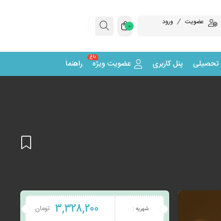
عضویت
ورود
0
داغ
 تحصیلی
پنل کاربری
عضویت ویژه
راهنما
افزودن
3,328,200
تومان
شهریه :