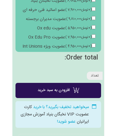
عضویت نخبگان بنیاد
(
+
تومان
6,985,000
)
عضو اساتید فنی حرفه ای
(
+
تومان
7,920,000
)
عضویت مدیران برجسته
(
+
تومان
9,810,000
)
عضویت Ox edu
(
+
تومان
5,950,000
)
عضویت Ox Edu Pro
(
+
تومان
7,950,000
)
عضویت ویژه Int Unions
(
+
تومان
4,950,000
)
Order total:
تعداد
افزودن به سبد خرید
میخواهید تخفیف بگیرید؟ با خرید
کارت
عضویت VIP نخبگان بنیاد آموزش مجازی
ایرانیان
عضو شوید!