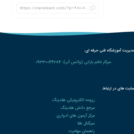
دیریت آموزشگاه فنی حرفه ای:
سرکار خانم بارانی (واتس آپ): 09330044284
ایت های در ارتباط:
رزومه الکترونیکی هلدینگ
مرجع دانش هلدینگ
مرکز آزمون های ادواری
سیگنال طلا
راهنمای مهاجرت