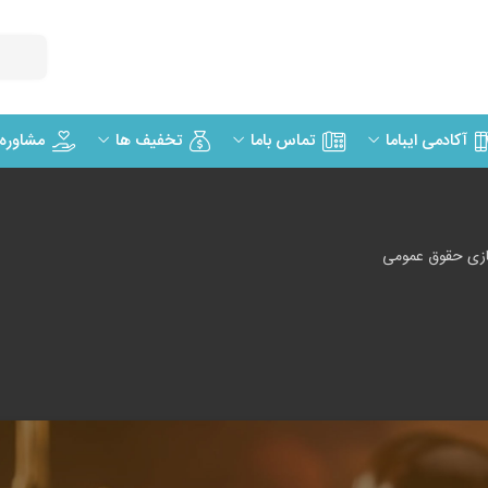
مشاوره
آکادمی ایباما
تماس باما
تخفیف ها
زی حقوق عمومی