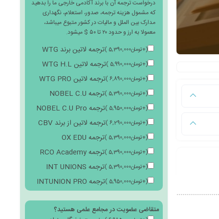
درخواست ترجمه آن با برند آکادمی خارجی ما را بدهید
که مشمول هزینه ترجمه، صدور، استعلام، نگهداری
مدارک بین الملل و مالیات در کشور متبوع میباشد،
معمولا به ارز و حدود ۲۰ تا ۵۰ $ میشود.
ترجمه لاتین برند WTG
(
+
تومان
5,390,000
)
ترجمه لاتین WTG H.L
(
+
تومان
5,990,000
)
ترجمه لاتین WTG PRO
(
+
تومان
6,890,000
)
ترجمه NOBEL C.U
(
+
تومان
5,390,000
)
ترجمه NOBEL C.U Pro
(
+
تومان
5,950,000
)
ترجمه لاتین از برند CBV
(
+
تومان
6,290,000
)
ترجمه OX EDU
(
+
تومان
5,390,000
)
ترجمه RCO Academy
(
+
تومان
5,390,000
)
ترجمه INT UNIONS
(
+
تومان
5,390,000
)
ترجمه INTUNION PRO
(
+
تومان
5,950,000
)
متقاضی عضویت در مجامع علمی هستید؟