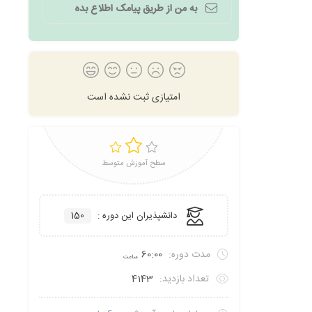
به من از طریق پیامک اطلاع بده
امتیازی ثبت نشده است
سطح آموزش متوسط
دانشپذیران این دوره :
150
مدت دوره:
60:00
ساعت
تعداد بازدید:
4143