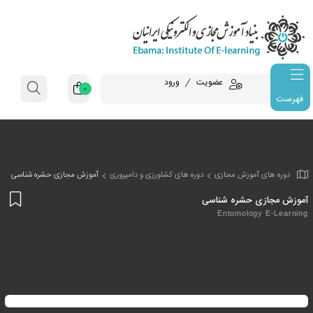
عضویت
ورود
0
فهرست
وزش مجازی
دوره های کشاورزی و دامپروری
آموزش مجازی حشره شناسی
افز
حشره شناسی
به
Entomol
علا
من