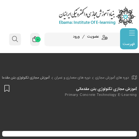
عضویت
ورود
0
فهرست
وزش مجازی
دوره های معماری و عمران
آموزش مجازی تکنولوژی بتن مقدمات
افز
نولوژی بتن مقدماتی
به
Primary Concrete Technol
علا
من