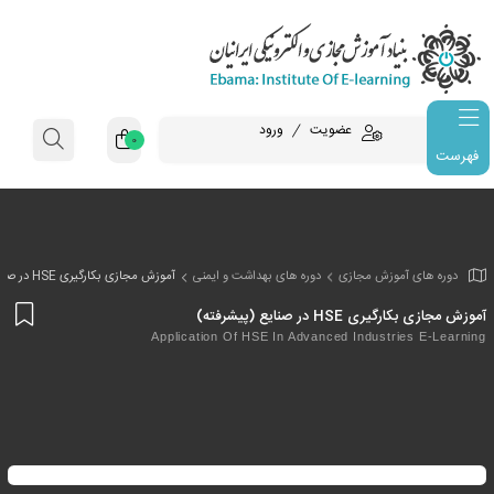
عضویت
ورود
0
فهرست
وزش مجازی
دوره های بهداشت و ایمنی
آموزش مجازی بکارگیری HSE در صنایع (پیشرفته)
افز
صنایع (پیشرفته)
به
Application Of HSE In Advanced Indust
علا
من