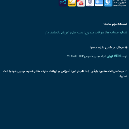
ه های صنعت ورزش
آنالیز
داور
فوتبال