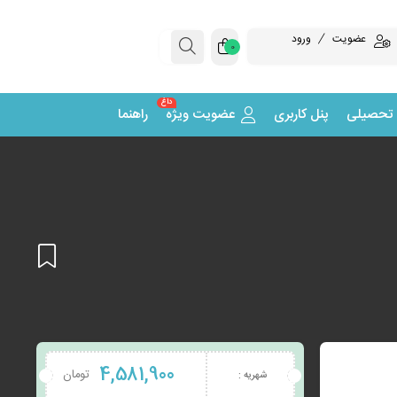
عضویت
ورود
0
داغ
 تحصیلی
پنل کاربری
عضویت ویژه
راهنما
افزودن
4,581,900
تومان
شهریه :