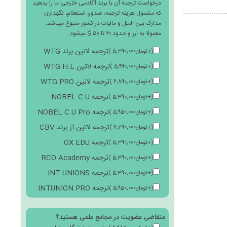
درخواست ترجمه آن با برند آکادمی خارجی ما را بدهید
که مشمول هزینه ترجمه، صدور، استعلام، نگهداری
مدارک بین الملل و مالیات در کشور متبوع میباشد،
معمولا به ارز و حدود ۲۰ تا ۵۰ $ میشود.
ترجمه لاتین برند WTG
(
+
تومان
5,390,000
)
ترجمه لاتین WTG H.L
(
+
تومان
5,990,000
)
ترجمه لاتین WTG PRO
(
+
تومان
6,890,000
)
ترجمه NOBEL C.U
(
+
تومان
5,390,000
)
ترجمه NOBEL C.U Pro
(
+
تومان
5,950,000
)
ترجمه لاتین از برند CBV
(
+
تومان
6,290,000
)
ترجمه OX EDU
(
+
تومان
5,390,000
)
ترجمه RCO Academy
(
+
تومان
5,390,000
)
ترجمه INT UNIONS
(
+
تومان
5,390,000
)
ترجمه INTUNION PRO
(
+
تومان
5,950,000
)
متقاضی عضویت در مجامع علمی هستید؟