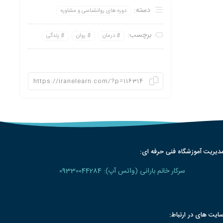
دسته:
دوره های روانشناسی و مشاوره
برچسب:
درمان
روان
زندگی
دیریت آموزشگاه فنی حرفه ای:
سرکار خانم بارانی (واتس آپ): 09330044284
ایت های در ارتباط: