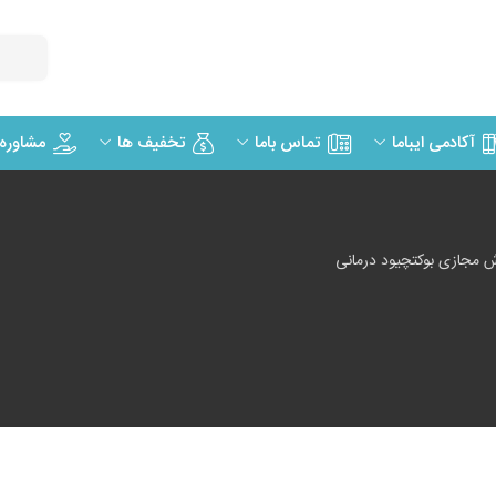
مشاوره
آکادمی ایباما
تماس باما
تخفیف ها
 مجازی بوکتچیود درمانی