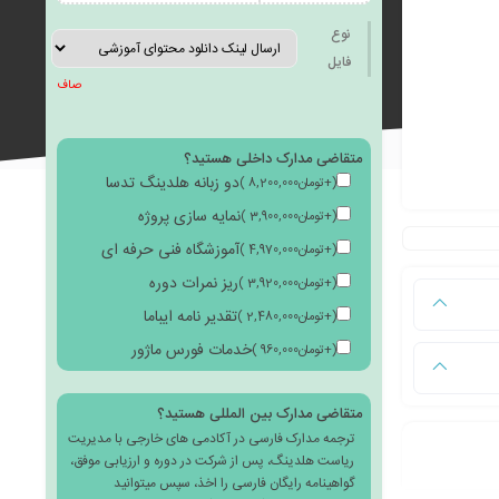
به
نوع
فایل
صاف
متقاضی مدارک داخلی هستید؟
علاقه
دو زبانه هلدینگ تدسا
(
+
تومان
8,200,000
)
نمایه سازی پروژه
(
+
تومان
3,900,000
)
آموزشگاه فنی حرفه ای
(
+
تومان
4,970,000
)
ریز نمرات دوره
(
+
تومان
3,920,000
)
مندی
تقدیر نامه ایباما
(
+
تومان
2,480,000
)
خدمات فورس ماژور
(
+
تومان
960,000
)
متقاضی مدارک بین المللی هستید؟
ترجمه مدارک فارسی در آکادمی های خارجی با مدیریت
ها
ریاست هلدینگ، پس از شرکت در دوره و ارزیابی موفق،
گواهینامه رایگان فارسی را اخذ، سپس میتوانید