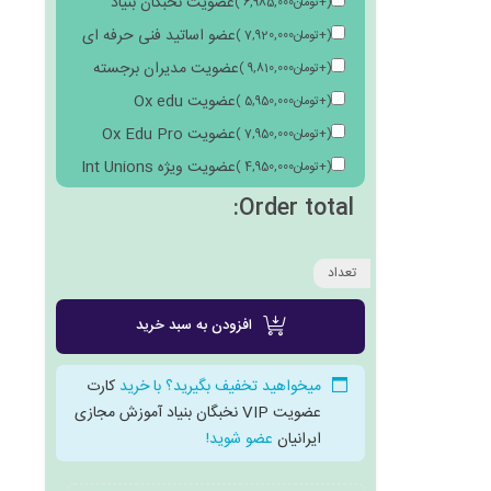
عضویت نخبگان بنیاد
(
+
تومان
6,985,000
)
عضو اساتید فنی حرفه ای
(
+
تومان
7,920,000
)
عضویت مدیران برجسته
(
+
تومان
9,810,000
)
عضویت Ox edu
(
+
تومان
5,950,000
)
عضویت Ox Edu Pro
(
+
تومان
7,950,000
)
عضویت ویژه Int Unions
(
+
تومان
4,950,000
)
Order total:
تعداد
افزودن به سبد خرید
میخواهید تخفیف بگیرید؟ با خرید
کارت
عضویت VIP نخبگان بنیاد آموزش مجازی
ایرانیان
عضو شوید!