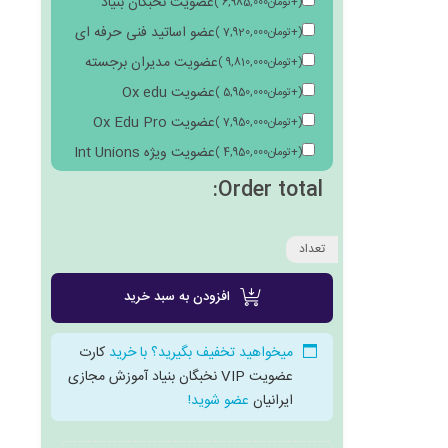
عضویت نخبگان بنیاد
(
+
تومان
6,985,000
)
عضو اساتید فنی حرفه ای
(
+
تومان
7,920,000
)
عضویت مدیران برجسته
(
+
تومان
9,810,000
)
عضویت Ox edu
(
+
تومان
5,950,000
)
عضویت Ox Edu Pro
(
+
تومان
7,950,000
)
عضویت ویژه Int Unions
(
+
تومان
4,950,000
)
Order total:
تعداد
افزودن به سبد خرید
میخواهید تخفیف بگیرید؟ با خرید
کارت
عضویت VIP نخبگان بنیاد آموزش مجازی
ایرانیان
عضو شوید!