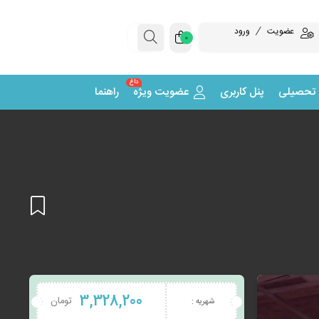
عضویت
ورود
0
داغ
 تحصیلی
پنل کاربری
عضویت ویژه
راهنما
افزودن
3,328,200
تومان
شهریه :