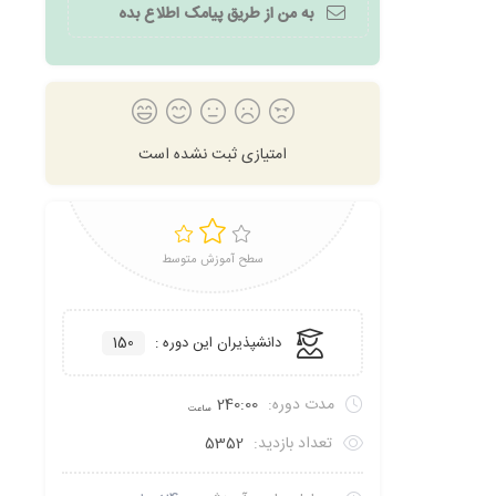
به من از طریق پیامک اطلاع بده
امتیازی ثبت نشده است
سطح آموزش متوسط
دانشپذیران این دوره :
150
مدت دوره:
240:00
ساعت
تعداد بازدید:
5352