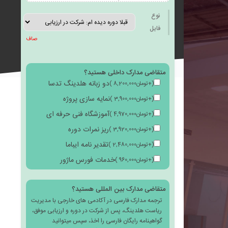
به
نوع
فایل
صاف
متقاضی مدارک داخلی هستید؟
علاقه
دو زبانه هلدینگ تدسا
(
+
تومان
8,200,000
)
نمایه سازی پروژه
(
+
تومان
3,900,000
)
آموزشگاه فنی حرفه ای
(
+
تومان
4,970,000
)
ریز نمرات دوره
(
+
تومان
3,920,000
)
مندی
تقدیر نامه ایباما
(
+
تومان
2,480,000
)
خدمات فورس ماژور
(
+
تومان
960,000
)
متقاضی مدارک بین المللی هستید؟
ترجمه مدارک فارسی در آکادمی های خارجی با مدیریت
ها
ریاست هلدینگ، پس از شرکت در دوره و ارزیابی موفق،
گواهینامه رایگان فارسی را اخذ، سپس میتوانید