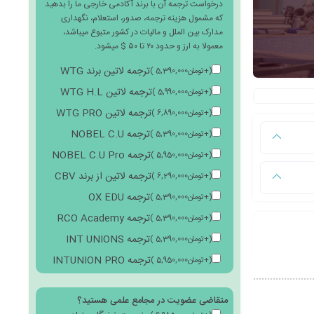
درخواست ترجمه آن با برند آکادمی خارجی ما را بدهید
که مشمول هزینه ترجمه، صدور، استعلام، نگهداری
مدارک بین الملل و مالیات در کشور متبوع میباشد،
معمولا به ارز و حدود ۲۰ تا ۵۰ $ میشود.
ترجمه لاتین برند WTG
(
+
تومان
5,390,000
)
ترجمه لاتین WTG H.L
(
+
تومان
5,990,000
)
ترجمه لاتین WTG PRO
(
+
تومان
6,890,000
)
ترجمه NOBEL C.U
(
+
تومان
5,390,000
)
ترجمه NOBEL C.U Pro
(
+
تومان
5,950,000
)
ترجمه لاتین از برند CBV
(
+
تومان
6,290,000
)
ترجمه OX EDU
(
+
تومان
5,390,000
)
ترجمه RCO Academy
(
+
تومان
5,390,000
)
ترجمه INT UNIONS
(
+
تومان
5,390,000
)
ترجمه INTUNION PRO
(
+
تومان
5,950,000
)
متقاضی عضویت در مجامع علمی هستید؟