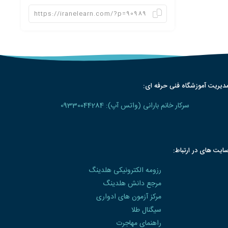
دیریت آموزشگاه فنی حرفه ای:
سرکار خانم بارانی (واتس آپ): 09330044284
ایت های در ارتباط:
رزومه الکترونیکی هلدینگ
مرجع دانش هلدینگ
مرکز آزمون های ادواری
سیگنال طلا
راهنمای مهاجرت