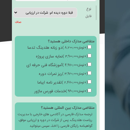
به
نوع
فایل
صاف
متقاضی مدارک داخلی هستید؟
علاقه
دو زبانه هلدینگ تدسا
(
+
تومان
8,200,000
)
نمایه سازی پروژه
(
+
تومان
3,900,000
)
آموزشگاه فنی حرفه ای
(
+
تومان
4,970,000
)
ریز نمرات دوره
(
+
تومان
3,920,000
)
مندی
تقدیر نامه ایباما
(
+
تومان
2,480,000
)
خدمات فورس ماژور
(
+
تومان
960,000
)
متقاضی مدارک بین المللی هستید؟
ترجمه مدارک فارسی در آکادمی های خارجی با مدیریت
ها
ریاست هلدینگ، پس از شرکت در دوره و ارزیابی موفق،
گواهینامه رایگان فارسی را اخذ، سپس میتوانید