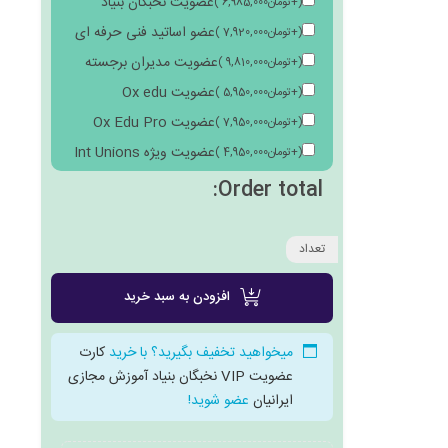
عضویت نخبگان بنیاد
(
+
تومان
6,985,000
)
عضو اساتید فنی حرفه ای
(
+
تومان
7,920,000
)
عضویت مدیران برجسته
(
+
تومان
9,810,000
)
عضویت Ox edu
(
+
تومان
5,950,000
)
عضویت Ox Edu Pro
(
+
تومان
7,950,000
)
عضویت ویژه Int Unions
(
+
تومان
4,950,000
)
Order total:
تعداد
افزودن به سبد خرید
میخواهید تخفیف بگیرید؟ با خرید
کارت
عضویت VIP نخبگان بنیاد آموزش مجازی
ایرانیان
عضو شوید!