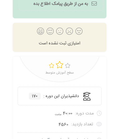
به من از طریق پیامک اطلاع بده
امتیازی ثبت نشده است
سطح آموزش متوسط
دانشپذیران این دوره :
170
مدت دوره:
40:00
ساعت
تعداد بازدید:
4560