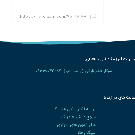
دیریت آموزشگاه فنی حرفه ای:
سرکار خانم بارانی (واتس آپ): 09330044284
ایت های در ارتباط:
رزومه الکترونیکی هلدینگ
مرجع دانش هلدینگ
مرکز آزمون های ادواری
سیگنال طلا