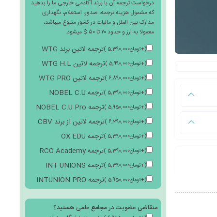
درخواست ترجمه آن با برند آکادمی خارجی ما را بدهید
که مشمول هزینه ترجمه، صدور، استعلام، نگهداری
مدارک بین الملل و مالیات در کشور متبوع میباشد،
معمولا به ارز و حدود ۲۰ تا ۵۰ $ میشود.
ترجمه لاتین برند WTG
(
+
تومان
5,390,000
)
ترجمه لاتین WTG H.L
(
+
تومان
5,990,000
)
ترجمه لاتین WTG PRO
(
+
تومان
6,890,000
)
ترجمه NOBEL C.U
(
+
تومان
5,390,000
)
ترجمه NOBEL C.U Pro
(
+
تومان
5,950,000
)
ترجمه لاتین از برند CBV
(
+
تومان
6,290,000
)
ترجمه OX EDU
(
+
تومان
5,390,000
)
ترجمه RCO Academy
(
+
تومان
5,390,000
)
ترجمه INT UNIONS
(
+
تومان
5,390,000
)
ترجمه INTUNION PRO
(
+
تومان
5,950,000
)
متقاضی عضویت در مجامع علمی هستید؟