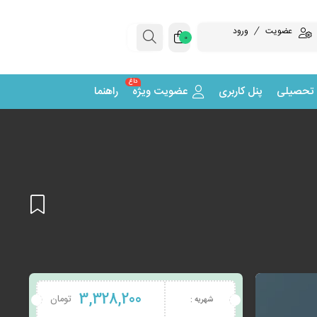
عضویت
ورود
0
داغ
 تحصیلی
پنل کاربری
عضویت ویژه
راهنما
افزودن
3,328,200
تومان
شهریه :