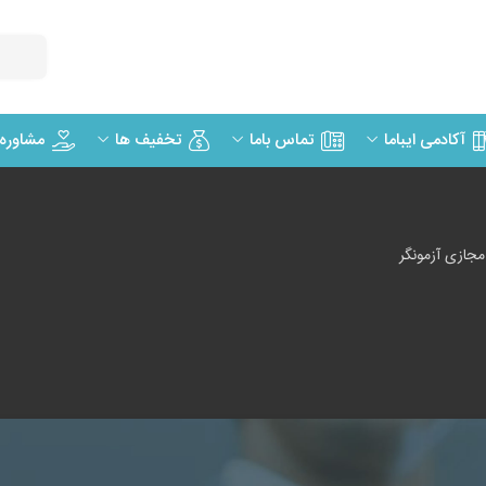
مشاوره
آکادمی ایباما
تماس باما
تخفیف ها
جازی آزمونگر