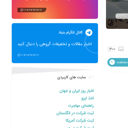
@iranelearn
کانال تلگرام بنیاد
اخبار مقالات و تخفیفات گروهی را دنبال کنید
300
@iranelearn
مشاهده
سایت های کاربردی
اخبار روز ایران و جهان
اخذ ایزو
راهنمای مهاجرت
ثبت شرکت در انگلستان
ثبت شرکت آمریکا