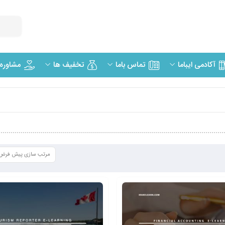
مشاوره
آکادمی ایباما
تماس باما
تخفیف ها