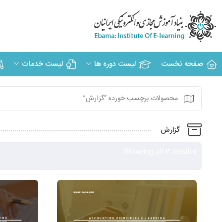
صفحه نخست
لیست دوره ها
لیست خدمات
محصولات برچسب خورده “گزارش”
گزارش
Showing all 3 results