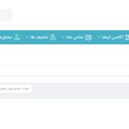
مشاوره
آکادمی ایباما
تماس باما
تخفیف ها