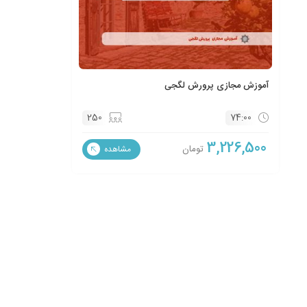
آموزش مجازی پرورش لگجی
250
74:00
3,226,500
تومان
مشاهده