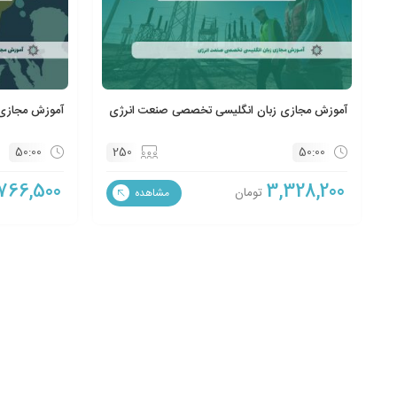
آموزش مجازی زبان انگلیسی تخصصی صنعت انرژی
آموزش مجازی 
50:00
250
50:00
766,500
3,328,200
تومان
مشاهده