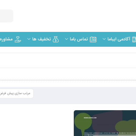
مشاوره
آکادمی ایباما
تماس باما
تخفیف ها