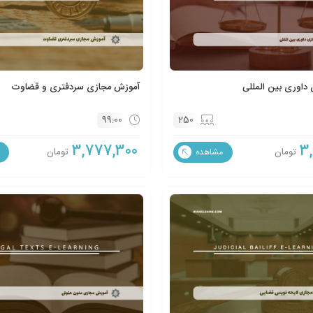
داوری بین المللی
آموزش مجازی سردفتری و قضاوت
99:00
250
3,777,300
3
تومان
تومان
مشاهده