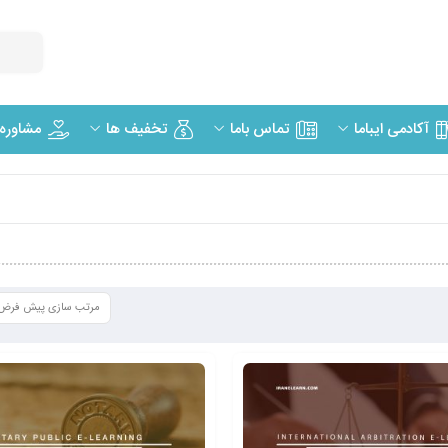
مشاوره
آکادمی ایباما
تماس باما
تخفیف ها