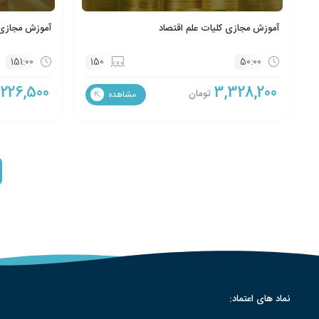
آموزش مجازی کلیات علم اقتصاد
آموزش مجازی 
151:00
150
50:00
,226,500
3,328,200
تومان
مشاهده
نماد های اعتماد: