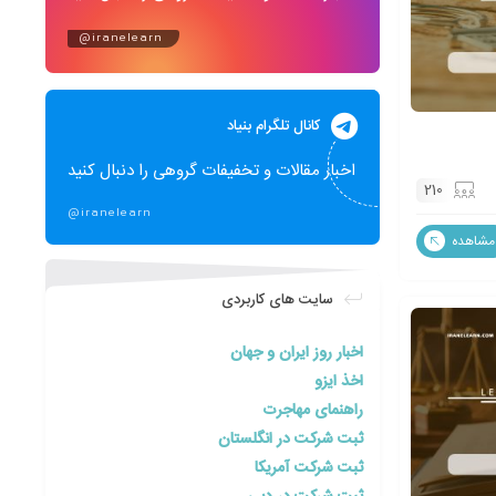
@iranelearn
کانال تلگرام بنیاد
اخبار مقالات و تخفیفات گروهی را دنبال کنید
210
@iranelearn
مشاهده
سایت های کاربردی
اخبار روز ایران و جهان
اخذ ایزو
راهنمای مهاجرت
ثبت شرکت در انگلستان
ثبت شرکت آمریکا