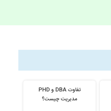
تفاوت DBA و PHD
مدیريت چيست؟