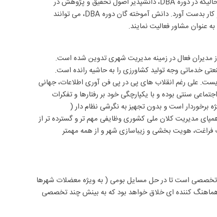
هدف دوره دکترای تخصصی رشته های مهندسی و علوم پایه، تولید دانش جدید بر پایه تحقیق و پژوهش های آزمایشگاهی و یا کتابخانه ای می باشد در حالیکه در دوره DBA، دانشپذیر اصول تحقیق و پژوهش در
عارضه های سازمان را با رویکرد اجرایی آموخته تا علاوه بر توسعه دانش مدیریتی، مهارت های اجرای این دانش را در راستای حل مشکلات محیط کسب و کار بدست آورد. دانش آموخته گان دوره DBA، می توانند
 عنوان مشاور فعالیت نمایند.
ز مدیران فعال در زمینه مدیریت شهری تدوین شده است.
ی خدماتی وجه تولید کشاورزی را به حاشیه رانده است.
زیست. علی رغم انقلاب های پی در پی فن آوری اطلاعات، جهانی
تماعی سنتی بوده و با یکپارچگی خود بر رفتارها و تفکرات
ژه برخوردار است و بدون تجهیز به نگرشی نظام دار (
همپای مدیریت کلان ملی کشوری وظایفی مهم تر و گسترده تر از
 فراغت، هویت بخشی و زیباسازی شهر و از همه مهمتر
 تخصصی است تا در حل مسایل بومی ( به ویژه معضلات شهرها
ی، هماهنگ کننده ای خلاق خواهد بود که به بینش چند تخصصی