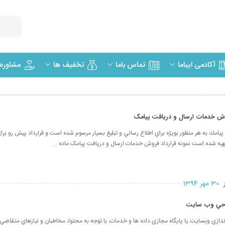
مشاوره
آکادمی ایباما
تماس باما
تخفیف ها
روش خدمات ارسال و دریافت پيامک
يامك به هر منظور بويژه براي اطلاع رساني و تبليغ بسيار مرسوم شده است و قرارداد پيش رو براي
هيه شده است نمونه قرارداد فروش خدمات ارسال و دریافت پيامک ماده ...
ر
30 مهر 1394
راحي وب سايت
ندازي وبسايت يا پايگاه مجازي داده ها و خدمات، با توجه به محتوا، مخاطبان و نيازهاي متقاض