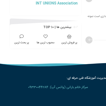
INT UNIONS Association
رداری است نمونه
بیشترین ها | TOP 10
پر فروش ترین
محبوب ترین ها
پر بحث ترین
دیریت آموزشگاه فنی حرفه ای:
سرکار خانم بارانی (واتس آپ): 09330044284