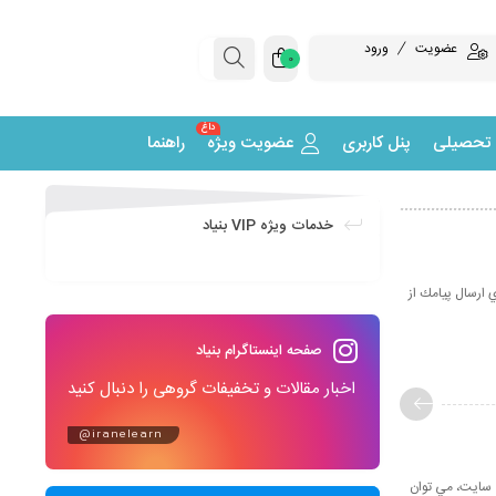
عضویت
ورود
0
داغ
 تحصیلی
پنل کاربری
عضویت ویژه
راهنما
خدمات ویژه VIP بنیاد
 ارسال پيامك از
صفحه اینستاگرام بنیاد
اخبار مقالات و تخفیفات گروهی را دنبال کنید
@iranelearn
ي سايت، مي توان