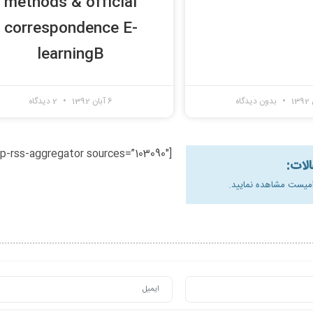
methods & official
correspondence E-
learningB
بدون دیدگاه
6 آبان 1392
2 دیدگاه
[wp-rss-aggregator sources=”103090″]
الات:
امیست مشاهده نمایید.