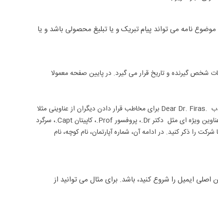
موضوع نامه می تواند پیام تبریک و یا تبلیغ محصولی باشد و یا
عات شخص گیرنده و تاریخ قرار می گیرد. در پایین صفحه معمولا
در ابتدای نامه باید نوعی ادای احترام مطرح شود. البته باید دقت داشته باشید که اسم و لقب مخاطب را بدرستی بنویسید. در واقع این همان heading است. مانندب .Dear Dr. Firas برای مخاطب قرار دادن دیگران از عناوینی مثلا
آقا Mr. ، خانم متاهل Mrs. ، خانم مجرد Miss.،برای خانم ها با وضعیت تاهل نامشخص Ms.، آقایان بیش از دو نفر Messers. استفاده کنید. همچنین، استفاده از عناوین ویژه ای مثل دکتر Dr.، پروفسور Prof.، کاپیتان Capt.، سرگرد
، و نام شخص و یا شرکت را ذکر کنید. در ادامه آن، شماره آپارتمان، نام کوچه، نام
صلی ایمیل را شروع کنید، باشد. برای مثال می توانید از