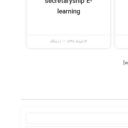
secretaryship E-
learning
16 خرداد 1392
1 دیدگاه