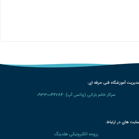
دیریت آموزشگاه فنی حرفه ای:
سرکار خانم بارانی (واتس آپ): 09330044284
ایت های در ارتباط:
رزومه الکترونیکی هلدینگ