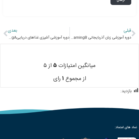
قبلی
بعدی
دوره آموزشی زبان آذربایجانی Azerbaijani language E-learningB
دوره آموزشی آشپزی غذاهای دریاییSeafood Cooking E-learningA
میانگین امتیازات
۵
از ۵
از مجموع
۱
رای
بازدید:
383