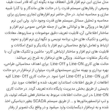
مدل سازی این نرم افزار قابل انعطاف بوده بگونه ای که قادر است طیف
وسیعی از رفتارهای سیستم قدرت را در حالت های ماندگار و یا گذرا شبیه
سازی و محاسبه نماید. در حال حاضر نرم افزارهای تجاری بسیاری برای
محاسبه و تحلیل مسائل سیستم های قدرت وجود دارد. ولی این نرم
افزارها در ویژگی ها و توانائی هایی از جمله طراحی عمومی نرم افزار و
ساختار اطلاعاتی آن، قابلیت تعریف دقیق موضوعات و سناریوها، معادلات
ریاضی و تکنیک های حل، برنامه نویسی و نگهداری نرم افزار و نحوه
ارتباط و تعامل توابع محاسباتی نرم افزار با یکدیگر و تنوع امکانات و
قابلیت های نرم افزار و ساختار ارتباطی کاربر- ماشین و تکنیک های آن، با
یکدیگر متفاوت میباشند. ویژگی های نرمافزار به شرح زیر میباشد:
حالت های کاری Line-ON و Line-Off :برای اهداف محاسباتی طراحی،
بهره برداری و بهینه سازی سیستمهای قدرت میتوان از نرمافزار در دو حالت
کاری Line- ON و Line-Off اجرا نمود. در حالت کاری Line- Off کلیه
اطالعات از طریق اطلاعات استاندارد تعریف شده و اطالعات مورد نیاز
بایستی از طریق بخش مدیریت پایگاه داده تعریف گردد. در حالت کاری
Line-ON ،در این حالت اطلاعات مربوط به ساختار فعلی شبکه، تولید، بار
و تپ ترانسفورماتورها و … از طریق سیستم SCADA بطور دینامیکی اخذ
شده و به نرمافزار دیگسایلنت وارد میشود و در واقع یک تصویر از رفتار