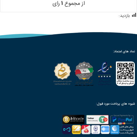
از مجموع
۱
رای
بازدید:
694