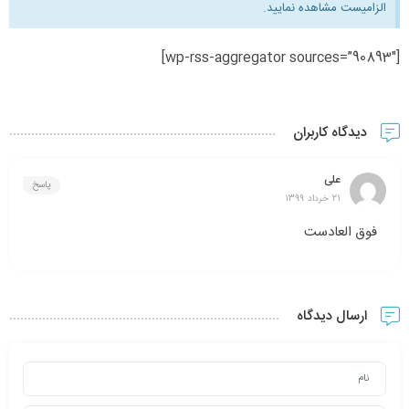
الزامیست مشاهده نمایید.
[wp-rss-aggregator sources=”90893″]
دیدگاه کاربران
علی
پاسخ
21 خرداد 1399
فوق العادست
ارسال دیدگاه