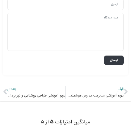
قبلی
بعدی
دوره آموزشی مدیریت مدارس هوشمندSmart Schools Management E-learning
دوره آموزشی طراحی روشنایی و نور پردازی با نرم افزار دیالوکس Designing of Lighting Systems with DIALux E-learning
میانگین امتیازات
۵
از ۵