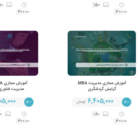
50
150
300:00
300:00
آموزش مجازی مدیریت MBA
گرایش گردشگری
مدیریت فناوری
05,000
6,405,000
تومان
80
180
300:00
300:00