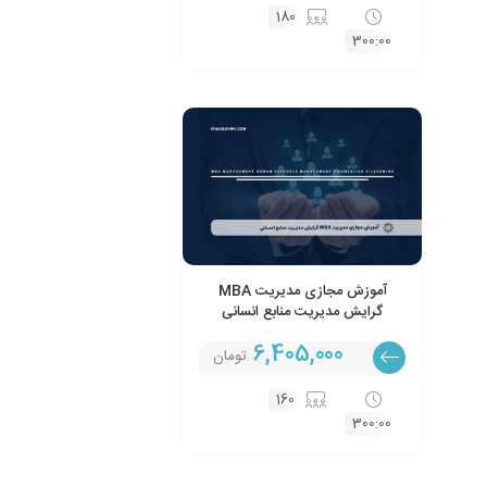
180
300:00
آموزش مجازی مدیریت MBA
گرایش مدیریت منابع انسانی
6,405,000
تومان
160
300:00