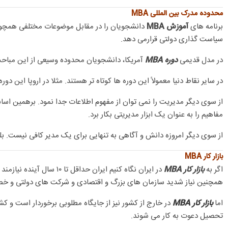
محدوده مدرک بین المللی MBA
برنامه های
آموزش MBA
دانشجویان را در مقابل موضوعات مختلفی همچون عل
سیاست گذاری دولتی قرارمی دهد.
در مدل قدیمی
دوره MBA
آمریکا، دانشجویان محدوده وسیعی از این مباحث
در سایر نقاط دنیا معمولاً این دوره ها کوتاه تر هستند. مثلا در اروپا این دوره ها در حدود ۱۱ الی ۱۶ ماه طول میکشد. امروزه بخش عمده ای از صنعت و اقتصاد جهانی وابسته به م
از سوی دیگر مدیریت را نمی توان از مفهوم اطلاعات جدا نمود. برهمین اساس 
مفاهیم را به عنوان یک ابزار مدیریتی بکار برد.
از سوی دیگر امروزه دانش و آگاهی به تنهایی برای یک مدیر کافی نیست. ب
بازار کار MBA
اگر به
بازار کار MBA
در ایران نگاه کنیم ایر
همچنین نیاز شدید سازمان های بزرگ و اقتصادی و شرکت های دولتی و 
اما
بازار کار MBA
در خارج از کشور نیز از جایگاه مطلوبی برخوردار است و ک
تحصیل دعوت به کار می شوند.