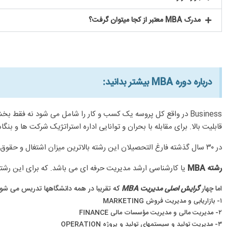
مدرک MBA معتبر از کجا میتوان گرفت؟
درباره دوره MBA بیشتر بدانید:​
قابلیت بالا. برای مقابله با بحران و توانایی اداره استراتژیک شرکت ها و بن
در ۳۰ سال گذشته فارغ التحصیلان این رشته بالاترین میزان اشتغال و حقوق و مزایای دریافتی را به نسبت هر رشته دیگر داشتند. و این قاعده تقریبا” در همه کشورهای دنیا که فارغ التحصیل MBA هست.
رشته MBA
یا کارشناسی ارشد مدیریت حرفه ای می باشد. که برای این رشته حدود ۳۰ گرایش مختلف در کشورهای مختلف تع
اما چهار
گرایش اصلی مدیریت MBA
که تقریبا در همه دانشگاهها تدریس می شون
۱- بازاریابی و مدیریت فروش MARKETING
۲- مدیریت مالی و مدیریت مؤسسات مالی FINANCE
۳- مدیریت تولید و سیستمهای تولید و پروژه OPERATION