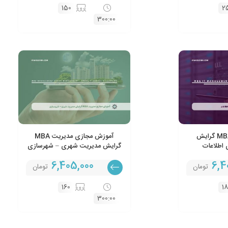
150
2
300:00
آموزش مجازی MBA گرایش
آموزش مجازی مدیریت MBA
 اطلاعات
گرایش مدیریت شهری – شهرسازی
6,405,000
6,4
تومان
تومان
160
1
300:00