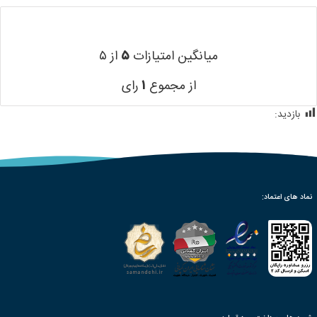
میانگین امتیازات
۵
از ۵
از مجموع
۱
رای
بازدید:
414