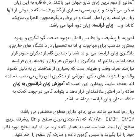
آلمانی از مهم ترین زبان های جهان می باشند. در ۵ قاره به این زبان
سخن می گویند و زبان رسمی بسیاری از کشورهاست که در برخی از آنها
زبان فرانسه، زبان اصلی است و در برخی دیگرهمچون الجزایر، بلژیک،
کانادا و …
زبان فرانسه
، زبان دوم آنها می باشد.
امروزه، با پیشرفت روابط بین الملل، بهبود صنعت گردشگری و بهبود
بستری مناسب برای مهاجرت یا ادامه تحصیل در دانشگاه های خارجی،
یادگیری زبان فرانسه می تواند شما را چندین گام از دیگران جلوتر قرار
دهد.اما می دانیم که یادگیری و آموزش هر زبانی ازجمله زبان فرانسه
نیازمند صرف وقت و هزینه است که بسیاری از علاقمندان به دلیل کمبود
وقت و یا هزینه­ های بالای آموزشی از یادگیری این زبان بی­ نصیب مانده
اند. هدف سایت رپیدلرن این است که
آموزش زبان فرانسوی به زبان
ساده
را در اختیار علاقمندان قرار دهد تا بتواند گامی در جهت کمک به
علاقه مندان زبان فرانسه برداشته باشد.
زبان فرانسه نیز مانند سایر زبانها دارای سطوح مختلفی می باشد:
A1/A2_ B1/B2 _C1/C2
که
A1
مبتدی ترین سطح و
C2
پیشرفته ترین
سطح آن است. شما متناسب با هدفی که دارید می توانید سطح مورد نظر
خود را فرا بگیرید و سپس آزمون داده و مدرک آن سطح را اخذ کنید.