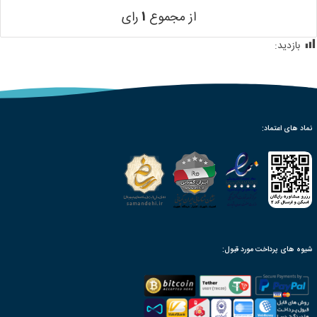
از مجموع
۱
رای
بازدید:
445